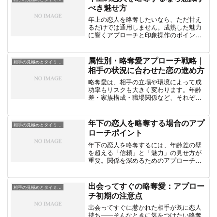
べき魅せ方
年上の恋人を略奪したいなら、ただ甘え
るだけでは通用しません。成熟した魅力
に響くアプローチと印象操作のポイント
を丁寧に解説します。
属性別・略奪愛アプローチ戦略｜
相手の見極めとタイミング術
相手の状況に合わせた恋の進め方
略奪愛は、相手の立場や環境によって成
功率もリスクも大きく変わります。年齢
差・家族構成・職場関係など、それぞれ
の「属性」に応じた具体的なアプローチ
法をまとめた実践的ガイドです。
年下の恋人を略奪する場合のアプ
相手の見極めとタイミング術
ローチポイント
年下の恋人を略奪するには、年齢差の壁
を超える「信頼」と「魅力」の見せ方が
重要。関係を深めるためのアプローチポ
イントを徹底解説します。
出会ってすぐの略奪愛：アプロー
相手の見極めとタイミング術
チ初期の注意点
出会ってすぐに惹かれた相手が既に恋人
持ち――そんなときに気をつけたい略奪