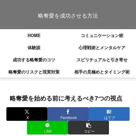
略奪愛を成功させる方法
HOME
コミュニケーション術
体験談
心理戦術とメンタルケア
成功する略奪愛のコツ
スピリチュアルと引き寄せ
略奪愛のリスクと現実対策
相手の見極めとタイミング術
略奪愛を始める前に考えるべき7つの視点
X
Facebook
はてブ
LINE
コピー